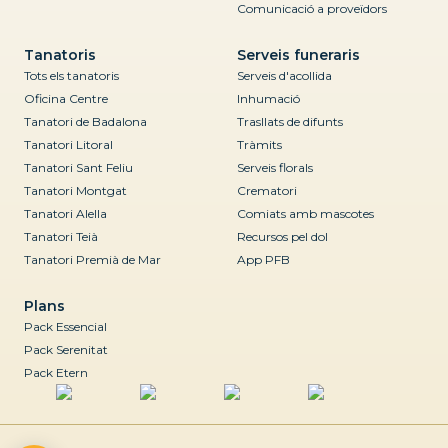
Comunicació a proveïdors
Tanatoris
Serveis funeraris
Tots els tanatoris
Serveis d'acollida
Oficina Centre
Inhumació
Tanatori de Badalona
Trasllats de difunts
Tanatori Litoral
Tràmits
Tanatori Sant Feliu
Serveis florals
Tanatori Montgat
Crematori
Tanatori Alella
Comiats amb mascotes
Tanatori Teià
Recursos pel dol
Tanatori Premià de Mar
App PFB
Plans
Pack Essencial
Pack Serenitat
Pack Etern