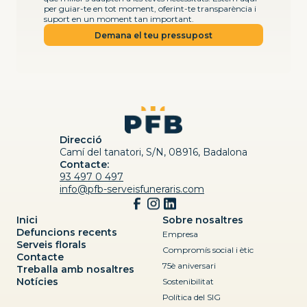
per guiar-te en tot moment, oferint-te transparència i
suport en un moment tan important.
Demana el teu pressupost
Direcció
Camí del tanatori, S/N, 08916, Badalona
Contacte:
93 497 0 497
info@pfb-serveisfuneraris.com
Inici
Sobre nosaltres
Defuncions recents
Empresa
Serveis florals
Compromís social i ètic
Contacte
75è aniversari
Treballa amb nosaltres
Notícies
Sostenibilitat
Política del SIG