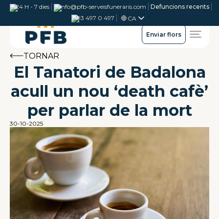
24 H - 7 dies
info@pfb-serveisfuneraris.com
Defuncions recents
93 497 0 497
CA
Enviar flors
TORNAR
El Tanatori de Badalona
acull un nou ‘death cafè’
per parlar de la mort
30-10-2025