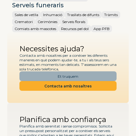
Serveis funeraris
Sales de vetlla
Inhumació
Trasllats de difunts
Tràmits
Crematori
Cerimònies
Serveis florals
Comiats amb mascotes
Recursos pel dol
App PFB
Necessites ajuda?
Contacta amb nosaltres per a conèixer les diferents
maneres en què podem ajudar-te, a tu i als teus sers
estimats, en moments tan delicats. T'assessorem en una
sola trucada telefònica,
Et truquem
Contacta amb nosaltres
Planifica amb confiança
Planifica amb serenitat i sense compromisos. Sol·licita
un pressupost personalitzat per a conèixer els serveis
que millor s'adapten a les teves necessitats. Estem aquí