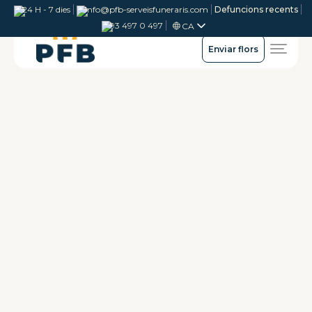
24 H - 7 dies
info@pfb-serveisfuneraris.com
Defuncions recents
93 497 0 497
CA
Enviar flors