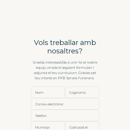
Vols treballar amb
nosaltres?
Si estàs interessat/da a unir-te al nostre
equip, omple el següent formulari i
adjunta el teu currículum. Gràcies pel
teu interès en PFB Serveis Funeraris.
Nom
Cognoms
Correu electrònic
Telèfon
Municipi
Codi postal