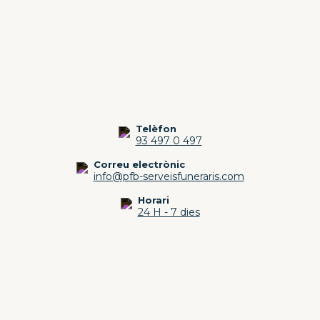
Telèfon
93 497 0 497
Correu electrònic
info@pfb-serveisfuneraris.com
Horari
24 H - 7 dies