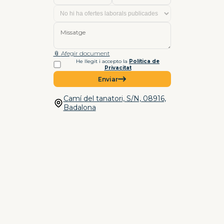
Missatge
📎
Afegir document
He llegit i accepto la
Política de
Privacitat
Enviar
Camí del tanatori, S/N, 08916,
Badalona