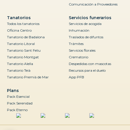
Comunicación a Proveedores
Tanatorios
Servicios funerarios
Todos los tanatorios
Servicios de acogida
Oficina Centro
Inhumación
Tanatorio de Badalona
Traslados de difuntos
Tanatorio Litoral
Trámites
Tanatorio Sant Feliu
Servicios florales
Tanatorio Montgat
Crematorio
Tanatorio Alella
Despedidas con mascotas
Tanatorio Teià
Recursos para el duelo
Tanatorio Premià de Mar
App PFB
Plans
Pack Esencial
Pack Serenidad
Pack Eterno