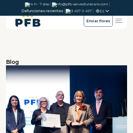
24 H - 7 días
info@pfb-serveisfuneraris.com
Defunciones recientes
93 497 0 497
ES
Enviar flores
Blog