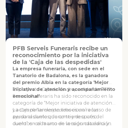
PFB Serveis Funeraris recibe un
reconocimiento por la iniciativa
de la 'Caja de las despedidas'
La empresa funeraria, con sede en el
Tanatorio de Badalona, es la ganadora
del premio Albia en la categoría 'Mejor
iniciativa de atención y acompañamiento
El proyecto
Caja de las despedidas
de PFB
emocional'
Serveis Funeraris ha sido reconocido en la
categoría de “Mejor iniciativa de atención
y acompañamiento emocional a las
La
Caja de las despedidas
es un recurso de
personas antes, durante y después del
ayuda al duelo que contiene cuatro
duelo” en el marco de la segunda edición
cuentos -cada uno en versión catalana y