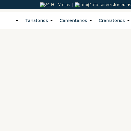
24 H - 7 días
info@pfb-serveisfunerari
Tanatorios
Cementerios
Crematorios