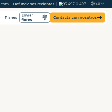
ES
s.com
Defunciones recientes
93 497 0 497
Enviar
Planes
Contacta con nosotros
flores