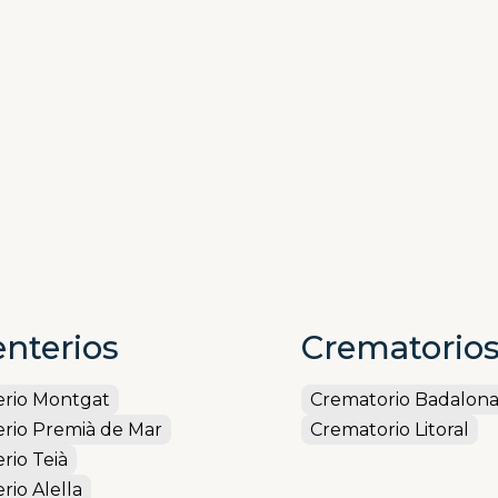
sociativo local.
nterios
Crematorio
rio Montgat
Crematorio Badalon
rio Premià de Mar
Crematorio Litoral
rio Teià
io Alella