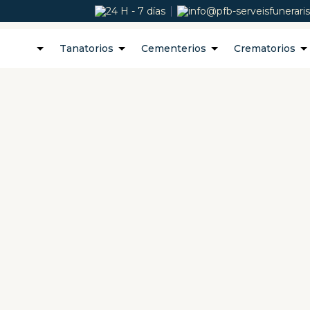
24 H - 7 días
info@pfb-serveisfunerari
Tanatorios
Cementerios
Crematorios