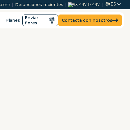
ES
s.com
Defunciones recientes
93 497 0 497
Enviar
Planes
Contacta con nosotros
flores