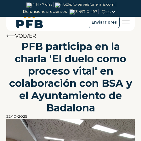
24 H - 7 días
info@pfb-serveisfuneraris.com
Defunciones recientes
93 497 0 497
ES
Enviar flores
VOLVER
PFB participa en la
charla 'El duelo como
proceso vital' en
colaboración con BSA y
el Ayuntamiento de
Badalona
22-10-2025