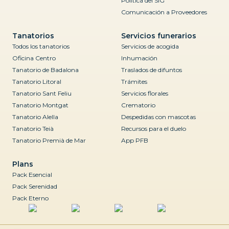
Política del SIG
Comunicación a Proveedores
Tanatorios
Servicios funerarios
Todos los tanatorios
Servicios de acogida
Oficina Centro
Inhumación
Tanatorio de Badalona
Traslados de difuntos
Tanatorio Litoral
Trámites
Tanatorio Sant Feliu
Servicios florales
Tanatorio Montgat
Crematorio
Tanatorio Alella
Despedidas con mascotas
Tanatorio Teià
Recursos para el duelo
Tanatorio Premià de Mar
App PFB
Plans
Pack Esencial
Pack Serenidad
Pack Eterno