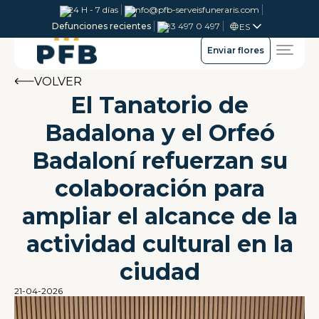
24 H - 7 días
info@pfb-serveisfuneraris.com
Defunciones recientes
93 497 0 497
ES
Enviar flores
VOLVER
El Tanatorio de
Badalona y el Orfeó
Badaloní refuerzan su
colaboración para
ampliar el alcance de la
actividad cultural en la
ciudad
21-04-2026