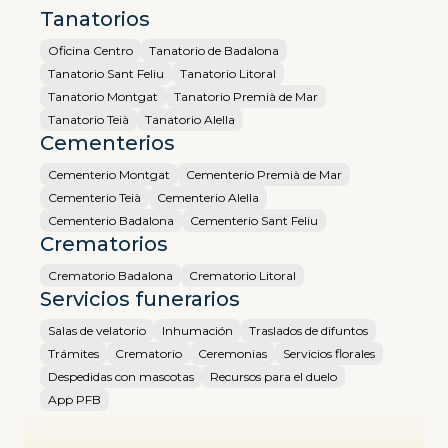
Tanatorios
Oficina Centro
Tanatorio de Badalona
Tanatorio Sant Feliu
Tanatorio Litoral
Tanatorio Montgat
Tanatorio Premià de Mar
Tanatorio Teià
Tanatorio Alella
Cementerios
Cementerio Montgat
Cementerio Premià de Mar
Cementerio Teià
Cementerio Alella
Cementerio Badalona
Cementerio Sant Feliu
Crematorios
Crematorio Badalona
Crematorio Litoral
Servicios funerarios
Salas de velatorio
Inhumación
Traslados de difuntos
Trámites
Crematorio
Ceremonias
Servicios florales
Despedidas con mascotas
Recursos para el duelo
App PFB